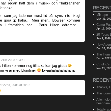
 har redan haft dem i musik- och filmbranshen
RECEN
e tanke.
Mixtape
r, som jag lade ner mest tid på, syns inte riktigt
May 31, 202
lle göra :p haha… Men men.. Bowser kommer
ma i framtiden här… Paris Hilton däremot….
Coma Pat
Apr 15, 202
20 Years 
Jan 2, 2026
How Agen
Dec 24, 202
The Illumi
Dec 4, 2025
21st, 2008 at 3:51
Cthulhu’s
 hilton kommer nog tillbaka kan jag gissa
Nov 27, 202
hur vi är med blondiner
bwaahahahahahaha!
RECEN
r 22nd, 2008 at 20:32
Thanks, D
This comi
A loin-cl
bear cam.
Totally ad