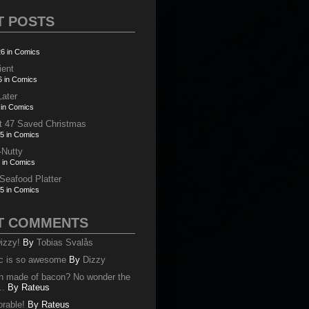
T POSTS
6 in Comics
ient
6 in Comics
Later
 in Comics
t 47 Saved Christmas
5 in Comics
-Nutty
 in Comics
 Seafood Platter
5 in Comics
T COMMENTS
izzy!
By
Tobias Svalås
c is so awesome
By
Dizzy
oth made of bacon? No wonder the
..
By
Rateus
orable!
By
Rateus