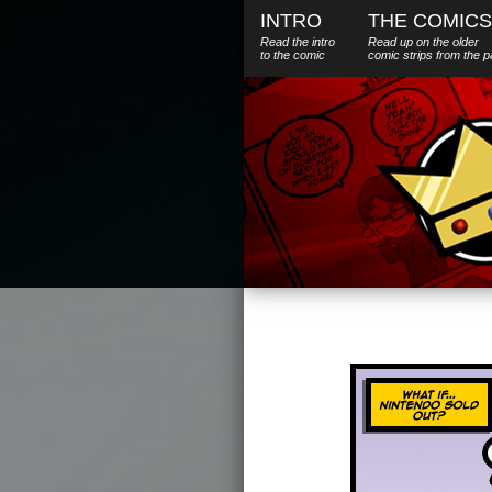
INTRO
THE COMICS
Read the intro
Read up on the older
to the comic
comic strips from the p