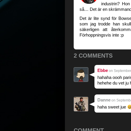
industrin? Hon
så… Det är en skrämmand
Det är lite synd för Bowse
som jag trodde han sku
säkerligen att återkom
Förhoppningsvis inte :p
2 COMMENTS
Ebbe
on September 
hahaha oooh paris
hehehe du vet ju 
Danne
on Septembe
haha sweet jue
COMMENT