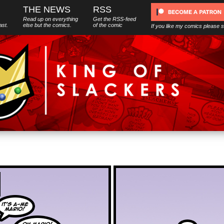
THE NEWS
RSS
Read up on everything
Get the RSS-feed
ast.
else
but
the comics.
of the comic
If you like my comics please 