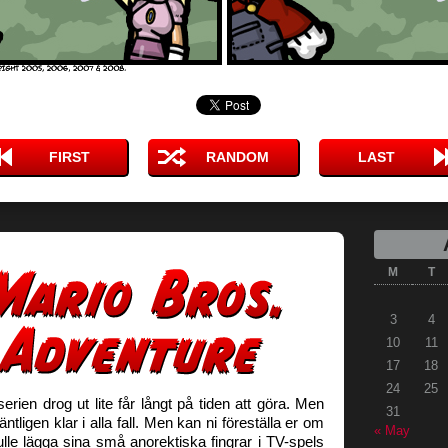
FIRST
RANDOM
LAST
M
T
3
4
10
11
17
18
24
25
erien drog ut lite får långt på tiden att göra. Men
31
tligen klar i alla fall. Men kan ni föreställa er om
« May
ulle lägga sina små anorektiska fingrar i TV-spels