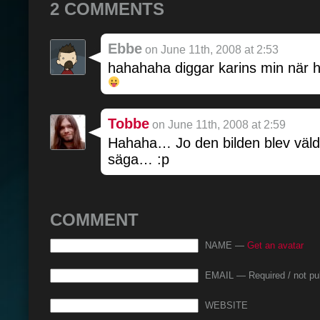
2 COMMENTS
Ebbe
on June 11th, 2008 at 2:53
hahahaha diggar karins min när h
Tobbe
on June 11th, 2008 at 2:59
Hahaha… Jo den bilden blev väld
säga… :p
COMMENT
NAME —
Get an avatar
EMAIL — Required / not pu
WEBSITE