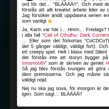
ord för det… “BLÄÄÄÄ!!”. Och med de
förstås att allt kreativt arbete lider 
Jag försöker ändå uppdatera serien en
som vanligt
Ja, Karin var här i… Hmm… Fredags? N
i alla fall “
Call of Cthulhu: Dark Corne
… Eller som det förkortas “CoCDCoTE
det 5 gånger väldigt, väldigt fort). Och
ett creepy spel. Helt i klass med Silent
det förstås inte att storyn bygger på
Innsmouth
” som är skriven av geniet
H
Så jag blev förstås tvungen att göra 
dem premisserna. Och jag måste säg
väldigt nöjd.
Nej nu ska jag sova, för imorgon är de
igen. Som sagt… BLÄÄÄÄ!!