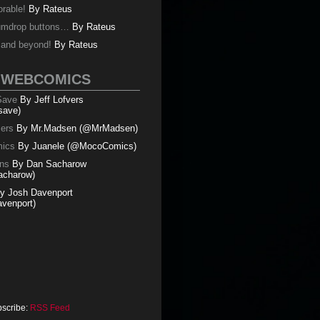
orable!
By
Rateus
umdrop buttons…
By
Rateus
y and beyond!
By
Rateus
 WEBCOMICS
 Save
By Jeff Lofvers
save)
mers
By Mr.Madsen (@MrMadsen)
ics
By Juanele (@MocoComics)
ns
By Dan Sacharow
charow)
y Josh Davenport
venport)
bscribe:
RSS Feed