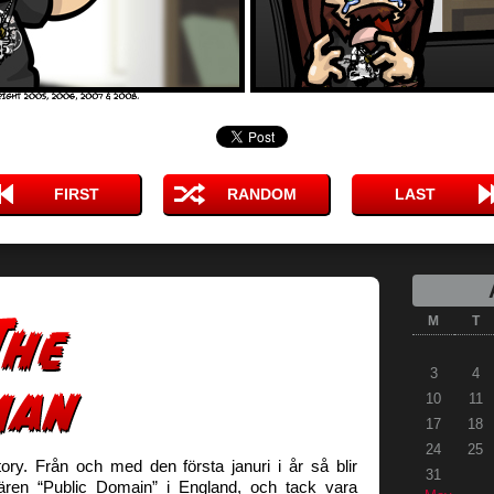
FIRST
RANDOM
LAST
M
T
3
4
10
11
17
18
24
25
ory. Från och med den första januri i år så blir
31
ären “Public Domain” i England, och tack vara