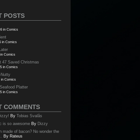
T POSTS
6 in Comics
ient
6 in Comics
Later
 in Comics
t 47 Saved Christmas
5 in Comics
-Nutty
 in Comics
 Seafood Platter
5 in Comics
T COMMENTS
izzy!
By
Tobias Svalås
c is so awesome
By
Dizzy
oth made of bacon? No wonder the
..
By
Rateus