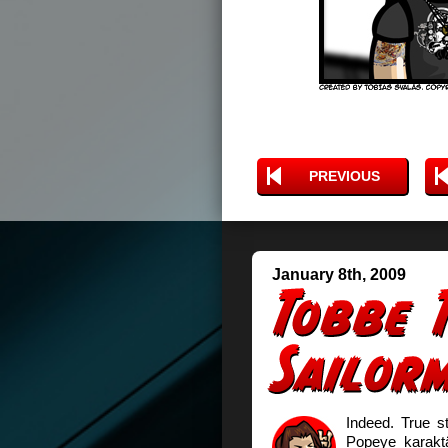
PREVIOUS
January 8th, 2009
Indeed. True st
Popeye karakt