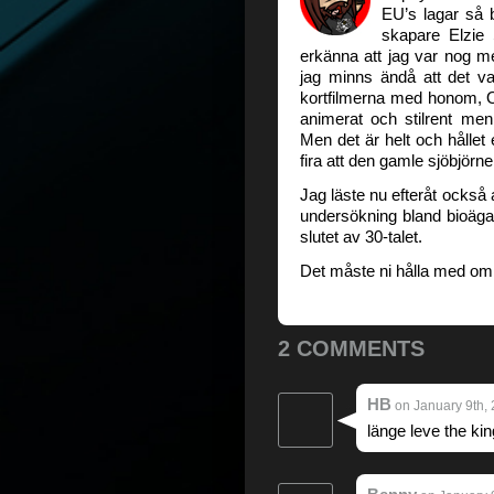
EU’s lagar så b
skapare Elzie
erkänna att jag var nog m
jag minns ändå att det var
kortfilmerna med honom, Ol
animerat och stilrent me
Men det är helt och hålle
fira att den gamle sjöbjörne
Jag läste nu efteråt också 
undersökning bland bioäg
slutet av 30-talet.
Det måste ni hålla med om 
2 COMMENTS
HB
on January 9th, 
länge leve the ki