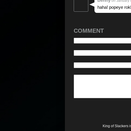
Benny
on January 9
haha! popeye rokk
COMMENT
King of Slackers 