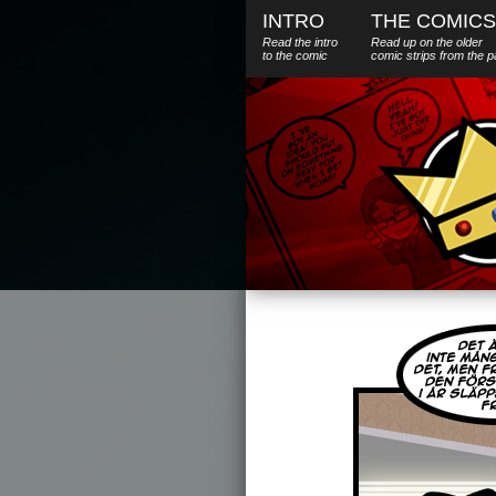
INTRO
THE COMICS
Read the intro
Read up on the older
to the comic
comic strips from the p