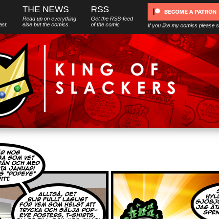
THE NEWS
RSS
Read up on everything
Get the RSS-feed
ast.
else
but
the comics.
of the comic
If you like my comics please 