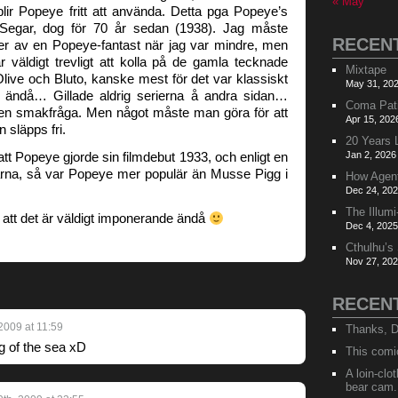
« May
lir Popeye fritt att använda. Detta pga Popeye’s
 Segar, dog för 70 år sedan (1938). Jag måste
RECEN
er av en Popeye-fantast när jag var mindre, men
 väldigt trevligt att kolla på de gamla tecknade
Mixtape
ive och Bluto, kanske mest för det var klassiskt
May 31, 202
n ändå… Gillade aldrig serierna å andra sidan…
Coma Pat
t en smakfråga. Men något måste man göra för att
Apr 15, 202
n släpps fri.
20 Years 
att Popeye gjorde sin filmdebut 1933, och enligt en
Jan 2, 2026
arna, så var Popeye mer populär än Musse Pigg i
How Agen
Dec 24, 202
The Illumi
att det är väldigt imponerande ändå
Dec 4, 2025
Cthulhu’s
Nov 27, 202
RECEN
2009 at 11:59
Thanks, D
ng of the sea xD
This comi
A loin-cl
bear cam.