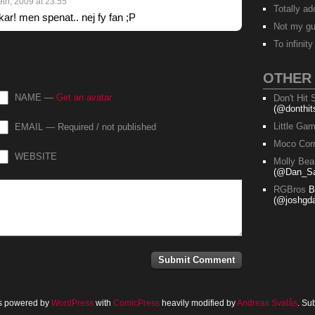
th, 2009 at 23:55
Totally ad
ar! men spenat.. nej fy fan ;P
Not my g
To infinit
OTHER
NAME —
Get an avatar
Don't Hit
(@donthit
Little Ga
EMAIL — Required / not published
Moco Com
WEBSITE
Molly Bea
(@Dan_Sa
RGBros
B
(@joshgda
is powered by
WordPress
with
ComicPress
heavily modified by
Andreas Svalås
. Su