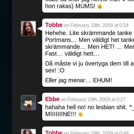
hon rakas) MUMS!
Tobbe
on February 19th, 2009 at 0:24
Hehehe. Lite skrämmande tanke
Portmans… Men väldigt het tan
skrämmande… Men HET! … Me
Fast… väldigt hett…
Då måste vi ju övertyga dem till a
sex! :O
Eller jag menar… EHUM!
Ebbe
on February 19th, 2009 at 0:27
hahaha hell no! no lesbian shit. 
MIIIIIIINE!!!
Tobbe
on February 19th, 2009 at 0:49