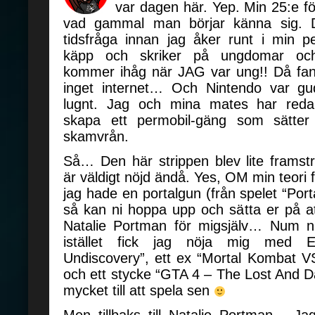
var dagen här. Yep. Min 25:e 
vad gammal man börjar känna sig. 
tidsfråga innan jag åker runt i min 
käpp och skriker på ungdomar oc
kommer ihåg när JAG var ung!! Då fa
inget internet… Och Nintendo var gu
lugnt. Jag och mina mates har redan
skapa ett permobil-gäng som sätter 
skamvrån.
Så… Den här strippen blev lite framst
är väldigt nöjd ändå. Yes, OM min teor
jag hade en portalgun (från spelet “Po
så kan ni hoppa upp och sätta er på at
Natalie Portman för migsjälv… Nu
istället fick jag nöja mig med Et
Undiscovery”, ett ex “Mortal Kombat V
och ett stycke “GTA 4 – The Lost And D
mycket till att spela sen