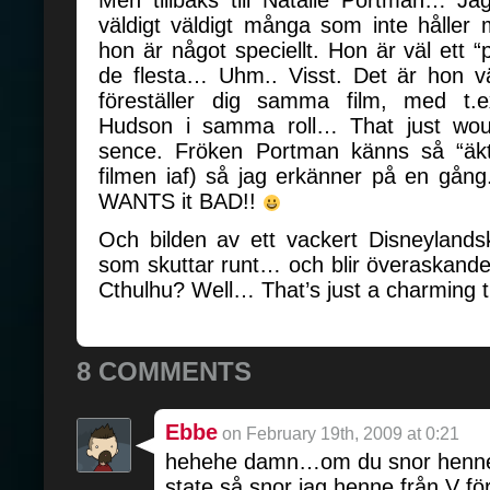
Men tillbaks till Natalie Portman… Ja
väldigt väldigt många som inte håller
hon är något speciellt. Hon är väl ett “
de flesta… Uhm.. Visst. Det är hon 
föreställer dig samma film, med t
Hudson i samma roll… That just wou
sence. Fröken Portman känns så “äkt
filmen iaf) så jag erkänner på en gån
WANTS it BAD!!
Och bilden av ett vackert Disneylan
som skuttar runt… och blir överaskand
Cthulhu? Well… That’s just a charming
8 COMMENTS
Ebbe
on February 19th, 2009 at 0:21
hehehe damn…om du snor henne
state så snor jag henne från V fö