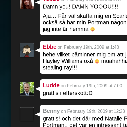
Damn you! DAMN YOOOU!!!!
Aja… Får väl skaffa mig en Scarl
också så har min Portman någon 
jag inte är hemma
Ebbe
on February 19th, 2009 at 1:48
hehe vilket påminner mig om att 
Hayley Williams oxå
muahahha
stealing-ray!!!
Ludde
on February 19th, 2009 at 7:00
grattis i efterskott:D
Benny
on February 19th, 2009 at 12:23
grattis! och det där med Natalie
Portman.. det var en intressant t