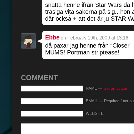
snatta henne ifrån Star Wars då 
trasiga vita sakerna på sig.. ho
där också + att det är ju STAR
Ebbe
on February 19th, 2009 at 13:16
då paxar jag henne från “Closer” 
MUMS! Portman striptease!
COMMENT
NAME —
Get an avatar
EMAIL — Required / not pu
WEBSITE