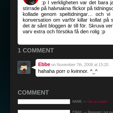
:p I verkligheten var det bara
stirrade på halvnakna flickor på tidning
kollade genom speltidningar… och vi
konversation om varför killar kollat p
det är sånt bloggen är till för. Skruva ve
varv extra och försöka få den rolig :p
1 COMMENT
Ebbe
on November 7th, 2008 at 15:20
hahaha porr o kvinnor. ^_^
COMMENT
NAME —
Get an avatar
EMAIL — Required / not pu