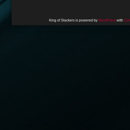
King of Slackers is powered by
WordPress
with
Com