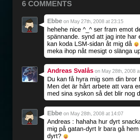
6 COMMENTS
Ebbe
on May 27th, 2008 at 23:15
hehehe nice ^_^ ser fram emot d
spännande. synd att jag inte har 
kan koda LSM-sidan åt mig då
meka ihop nåt mesigt o slänga up
Andreas Svalås
on May 28th, 2008 a
Du kan få hyra mig som din bro
Men det är hårt arbete att vara e
med sina syskon så det blir nog 
Ebbe
on May 28th, 2008 at 14:07
Andreas : hahaha hur dyrt snackar
mig på gatan-dyrt lr bara gå hem 
dyrt?