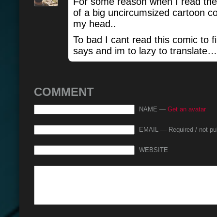
For some reason when I read the 
of a big uncircumsized cartoon c
my head..
To bad I cant read this comic to f
says and im to lazy to translate…
COMMENT
NAME —
Get an avatar
EMAIL — Required / not pu
WEBSITE