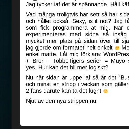
Jag tycker iaf det är spännande. Håll kä
Vad många troligtvis har sett så har sid
och hållet också. Sexy, is it not? Jag f
som fick programmera åt mig. När d
experimenteras med sidna så insåg v
mycket mer plats på sidan över till s
jag gjorde om formatet helt enkelt
Men
enkel matte. Låt mig förklara: WordPr
+ Bror + TobbeTigers serier = Muyo
yes. Hur kan det bli mer logiskt?
Nu när sidan är uppe iaf så är det “Bu
och minst en stripp i veckan som gälle
2 fans därute kan ta det lugnt
Njut av den nya strippen nu.