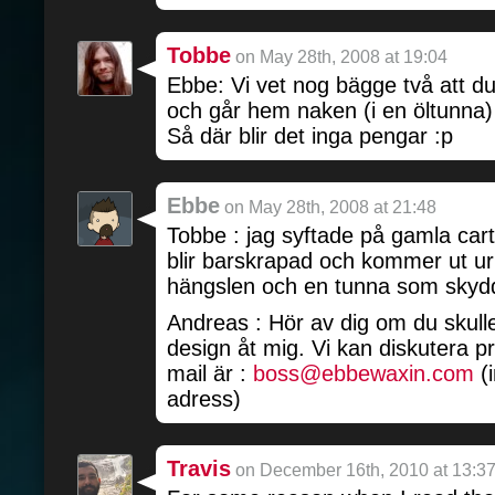
Tobbe
on May 28th, 2008 at 19:04
Ebbe: Vi vet nog bägge två att du
och går hem naken (i en öltunna) a
Så där blir det inga pengar :p
Ebbe
on May 28th, 2008 at 21:48
Tobbe : jag syftade på gamla ca
blir barskrapad och kommer ut u
hängslen och en tunna som sky
Andreas : Hör av dig om du skulle
design åt mig. Vi kan diskutera p
mail är :
boss@ebbewaxin.com
(
adress)
Travis
on December 16th, 2010 at 13:3