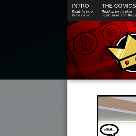
INTRO
THE COMICS
Read the intro
Read up on the older
to the comic
comic strips from the p