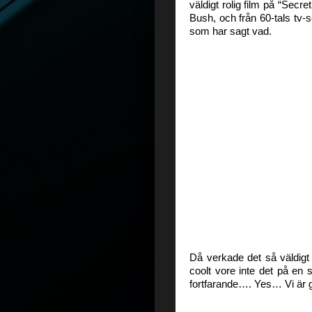
väldigt rolig film på “Secre
Bush, och från 60-tals tv-
som har sagt vad.
Då verkade det så väldigt 
coolt vore inte det på en 
fortfarande…. Yes… Vi är g