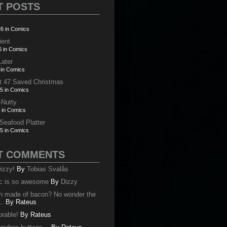
T POSTS
6 in Comics
ient
6 in Comics
Later
 in Comics
t 47 Saved Christmas
5 in Comics
-Nutty
 in Comics
 Seafood Platter
5 in Comics
T COMMENTS
izzy!
By
Tobias Svalås
c is so awesome
By
Dizzy
oth made of bacon? No wonder the
..
By
Rateus
orable!
By
Rateus