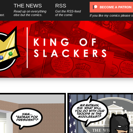
THE NEWS
RSS
Read up on everything
Get the RSS-feed
ast.
else
but
the comics.
of the comic
If you like my comics please 