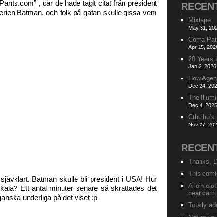
tPants.com” , där de hade tagit citat från president
RECEN
serien Batman, och folk på gatan skulle gissa vem
Mixtape
May 31, 202
Coma Pat
Apr 15, 202
20 Years 
Jan 2, 2026
How Agen
Dec 24, 202
The Illumi
Dec 4, 2025
Cthulhu’s
Nov 27, 202
RECEN
Thanks, D
This comi
sjävklart. Batman skulle bli president i USA! Hur
A loin-cl
skala? Ett antal minuter senare så skrattades det
bear cam.
anska underliga på det viset :p
Totally ad