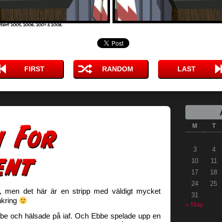
FIRST
RANDOM
LAST
M
T
3
4
10
11
17
18
24
25
ej, men det här är en stripp med väldigt mycket
31
nkring
« May
be och hälsade på iaf. Och Ebbe spelade upp en