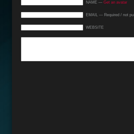
NAME —
Get an avatar
EMAIL — Required / not pu
WEBSITE