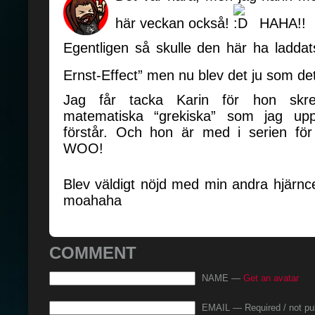
här veckan också!
HAHA!!
Egentligen så skulle den här ha ladda
Ernst-Effect” men nu blev det ju som de
Jag får tacka Karin för hon skre
matematiska “grekiska” som jag uppe
förstår. Och hon är med i serien för
WOO!
Blev väldigt nöjd med min andra hjärnc
moahaha
COMMENT
NAME —
Get an avatar
EMAIL — Required / not pu